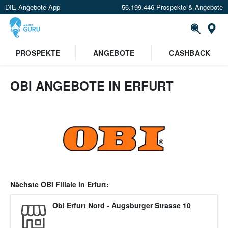
DIE Angebote App
56.199.446 Prospekte & Angebote
Or
PROSPEKTE
ANGEBOTE
CASHBACK
OBI ANGEBOTE IN ERFURT
Nächste
OBI
Filiale in
Erfurt
:
Obi Erfurt Nord
-
Augsburger Strasse 10