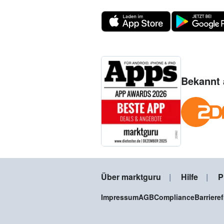
Bekannt 
Über marktguru
Hilfe
P
Impressum
AGB
Compliance
Barriere