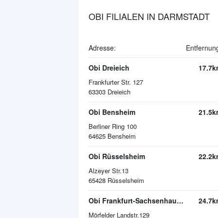
OBI FILIALEN IN DARMSTADT
Adresse:
Entfernun
Obi Dreieich
17.7k
Frankfurter Str. 127
63303
Dreieich
Obi Bensheim
21.5k
Berliner Ring 100
64625
Bensheim
Obi Rüsselsheim
22.2k
Alzeyer Str.13
65428
Rüsselsheim
Obi Frankfurt-Sachsenhausen
24.7k
Mörfelder Landstr.129