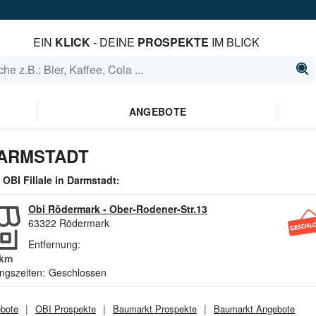
EIN
KLICK
- DEINE
PROSPEKTE
IM BLICK
ANGEBOTE
DARMSTADT
e
OBI
Filiale in
Darmstadt
:
Obi Rödermark
-
Ober-Rodener-Str.13
63322
Rödermark
Entfernung:
km
ngszeiten:
Geschlossen
bote
OBI
Prospekte
Baumarkt
Prospekte
Baumarkt
Angebote