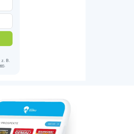
 z. B.
sen
.