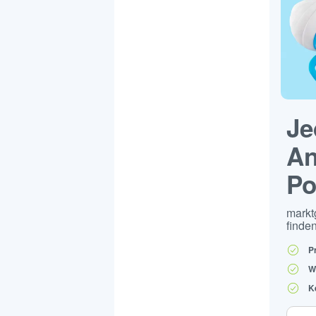
Je
An
Po
markt
finden
P
W
K