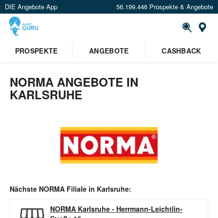
DIE Angebote App
56.199.446 Prospekte & Angebote
Or
PROSPEKTE
ANGEBOTE
CASHBACK
NORMA ANGEBOTE IN
KARLSRUHE
Nächste
NORMA
Filiale in
Karlsruhe
:
NORMA Karlsruhe
-
Herrmann-Leichtlin-