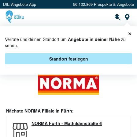
DIE Angebote App
56.122.869 Prospekte & Angebote
Or
×
PROSPEKTE
ANGEBOTE
CASHBACK
Verrate uns deinen Standort um
Angebote in deiner Nähe
zu
sehen.
NORMA ANGEBOTE IN FÜRTH
Standort festlegen
Nächste
NORMA
Filiale in
Fürth
:
NORMA Fürth
-
Mathildenstraße 6