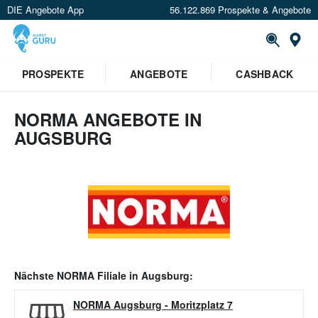
DIE Angebote App
56.122.869 Prospekte & Angebote
Or
PROSPEKTE
ANGEBOTE
CASHBACK
NORMA ANGEBOTE IN
AUGSBURG
Nächste
NORMA
Filiale in
Augsburg
:
NORMA Augsburg
-
Moritzplatz 7