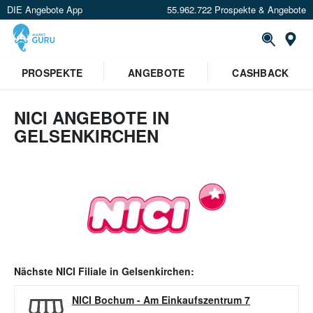
DIE Angebote App
55.962.722 Prospekte & Angebote
Or
PROSPEKTE
ANGEBOTE
CASHBACK
NICI ANGEBOTE IN
GELSENKIRCHEN
Nächste
NICI
Filiale in
Gelsenkirchen
:
NICI Bochum
-
Am Einkaufszentrum 7