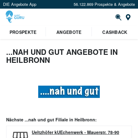
DIE Angebote App
56.122.869 Prospekte & Angebote
Or
PROSPEKTE
ANGEBOTE
CASHBACK
...NAH UND GUT ANGEBOTE IN
HEILBRONN
Nächste
...nah und gut
Filiale in
Heilbronn
:
Ueltzhöfer kUEchenwerk
-
Mauerstr. 78-90