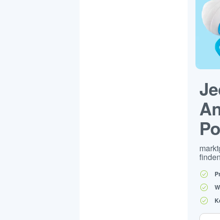
Je
An
Po
markt
finden
P
W
K