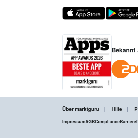
Bekannt 
Über marktguru
Hilfe
P
Impressum
AGB
Compliance
Barriere