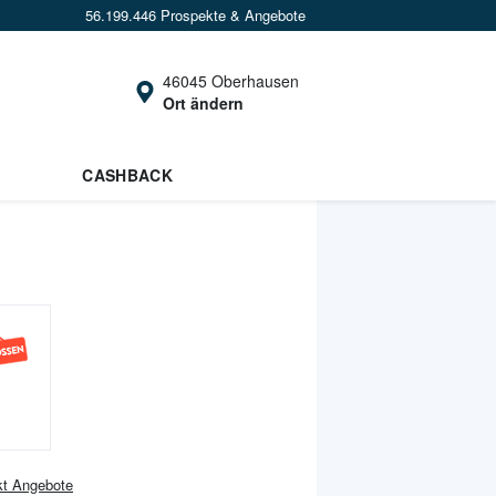
56.199.446 Prospekte & Angebote
46045 Oberhausen
Ort ändern
CASHBACK
kt
Angebote