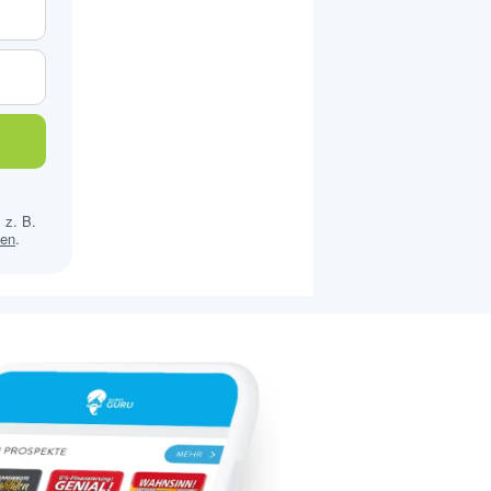
 z. B.
sen
.