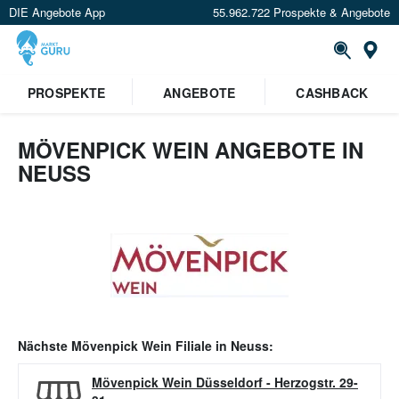
DIE Angebote App
55.962.722 Prospekte & Angebote
Or
PROSPEKTE
ANGEBOTE
CASHBACK
MÖVENPICK WEIN ANGEBOTE IN
NEUSS
Nächste
Mövenpick Wein
Filiale in
Neuss
:
Mövenpick Wein Düsseldorf
-
Herzogstr. 29-