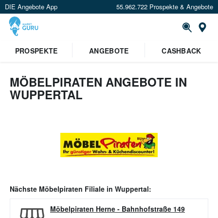
DIE Angebote App
55.962.722 Prospekte & Angebote
Or
PROSPEKTE
ANGEBOTE
CASHBACK
MÖBELPIRATEN ANGEBOTE IN
WUPPERTAL
Nächste
Möbelpiraten
Filiale in
Wuppertal
:
Möbelpiraten Herne
-
Bahnhofstraße 149