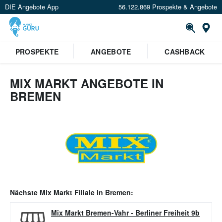
DIE Angebote App
56.122.869 Prospekte & Angebote
Or
PROSPEKTE
ANGEBOTE
CASHBACK
MIX MARKT ANGEBOTE IN
BREMEN
Nächste
Mix Markt
Filiale in
Bremen
:
Mix Markt Bremen-Vahr
-
Berliner Freiheit 9b