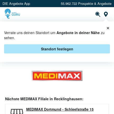
DIE Angebote App
55.962.722 Prospekte & Angebote
Or
×
PROSPEKTE
ANGEBOTE
CASHBACK
Verrate uns deinen Standort um
Angebote in deiner Nähe
zu
sehen.
MEDIMAX ANGEBOTE IN
RECKLINGHAUSEN
Standort festlegen
Nächste
MEDIMAX
Filiale in
Recklinghausen
:
MEDIMAX Dortmund
-
Schleefstraße 15