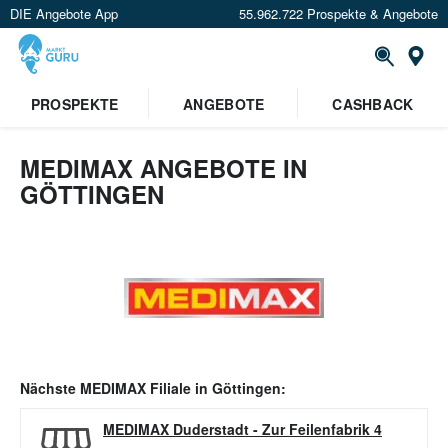
DIE Angebote App
55.962.722 Prospekte & Angebote
Or
PROSPEKTE
ANGEBOTE
CASHBACK
MEDIMAX ANGEBOTE IN
GÖTTINGEN
Nächste
MEDIMAX
Filiale in
Göttingen
:
MEDIMAX Duderstadt
-
Zur Feilenfabrik 4