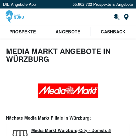
DIE Angebote App
55.962.722 Prospekte & Angebote
Or
PROSPEKTE
ANGEBOTE
CASHBACK
MEDIA MARKT ANGEBOTE IN
WÜRZBURG
Nächste
Media Markt
Filiale in
Würzburg
:
Media Markt Würzburg-City
-
Domstr. 5