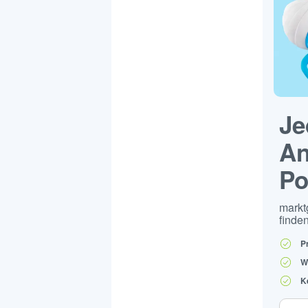
Je
An
Po
markt
finden
P
W
K