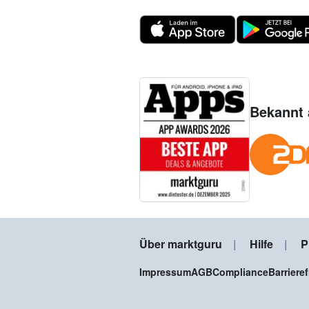
Bekannt 
Über marktguru
Hilfe
P
Impressum
AGB
Compliance
Barriere