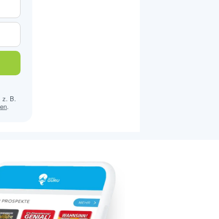
 z. B.
sen
.