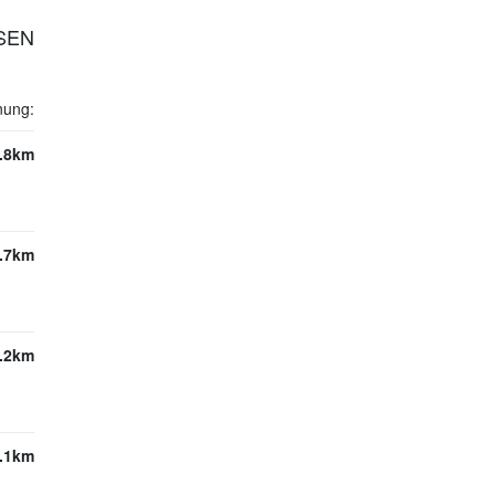
SSEN
nung:
.8km
.7km
.2km
.1km