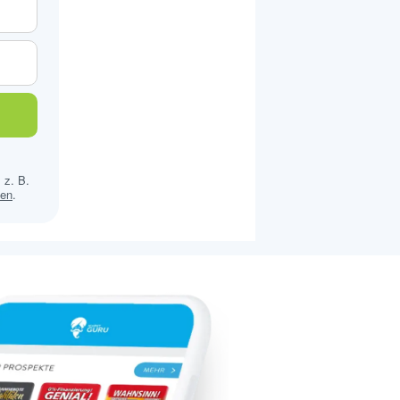
 z. B.
sen
.