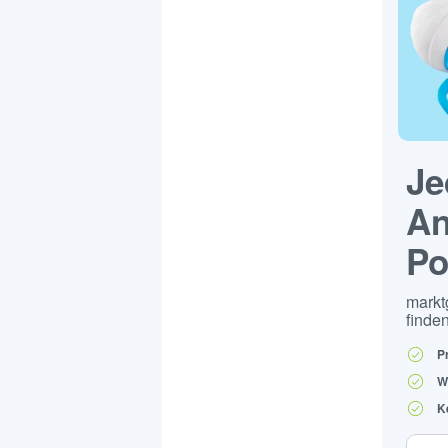
Je
An
Po
markt
finden
P
W
K