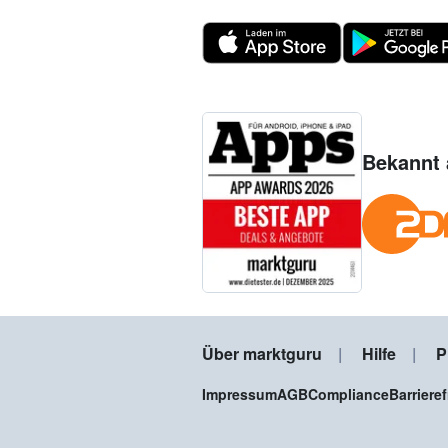
Bekannt 
Über marktguru
Hilfe
P
Impressum
AGB
Compliance
Barriere