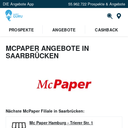
DIE Angebote App
55.962.722 Prospekte & Angebote
Or
PROSPEKTE
ANGEBOTE
CASHBACK
MCPAPER ANGEBOTE IN
SAARBRÜCKEN
Nächste
McPaper
Filiale in
Saarbrücken
:
Mc Paper Hamburg
-
Trierer Str. 1