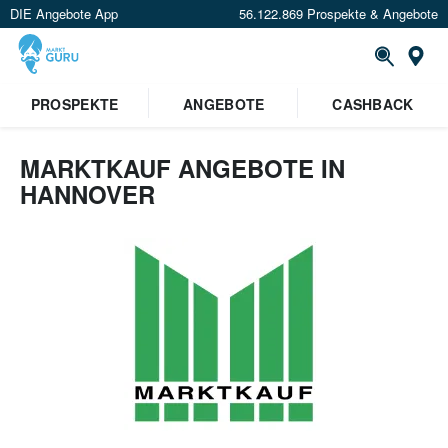
DIE Angebote App
56.122.869 Prospekte & Angebote
Or
PROSPEKTE
ANGEBOTE
CASHBACK
MARKTKAUF ANGEBOTE IN
HANNOVER