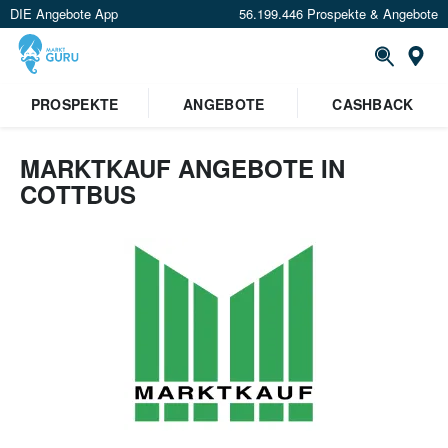
DIE Angebote App
56.199.446 Prospekte & Angebote
Or
PROSPEKTE
ANGEBOTE
CASHBACK
MARKTKAUF ANGEBOTE IN
COTTBUS