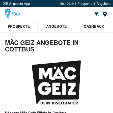
DIE Angebote App
56.199.446 Prospekte & Angebote
Or
PROSPEKTE
ANGEBOTE
CASHBACK
MÄC GEIZ ANGEBOTE IN
COTTBUS
Nächste
Mäc Geiz
Filiale in
Cottbus
: