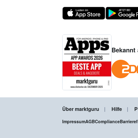
Bekannt 
Über marktguru
Hilfe
P
Impressum
AGB
Compliance
Barriere