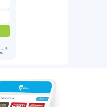
 z. B.
sen
.