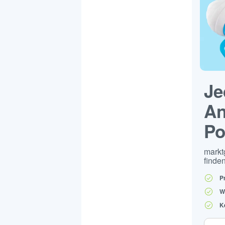
Je
An
Po
markt
finden
P
W
K