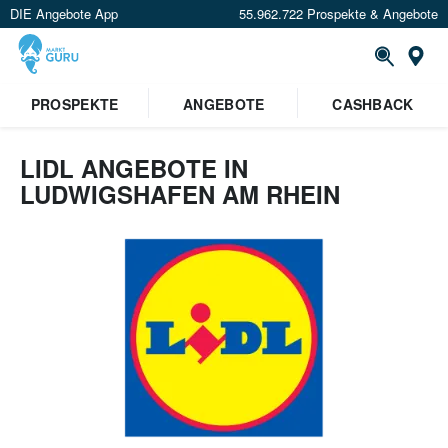
DIE Angebote App
55.962.722 Prospekte & Angebote
Or
PROSPEKTE
ANGEBOTE
CASHBACK
LIDL ANGEBOTE IN
LUDWIGSHAFEN AM RHEIN