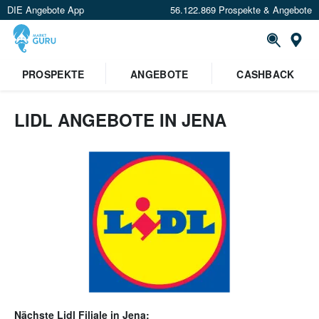
DIE Angebote App
56.122.869 Prospekte & Angebote
Or
PROSPEKTE
ANGEBOTE
CASHBACK
LIDL ANGEBOTE IN JENA
Nächste
Lidl
Filiale in
Jena
: