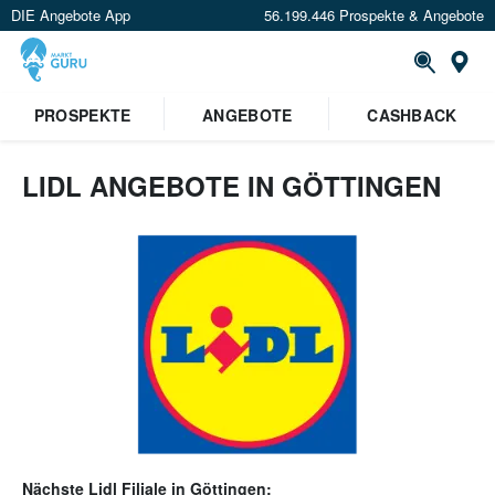
DIE Angebote App
56.199.446 Prospekte & Angebote
Or
PROSPEKTE
ANGEBOTE
CASHBACK
LIDL ANGEBOTE IN GÖTTINGEN
Nächste
Lidl
Filiale in
Göttingen
: