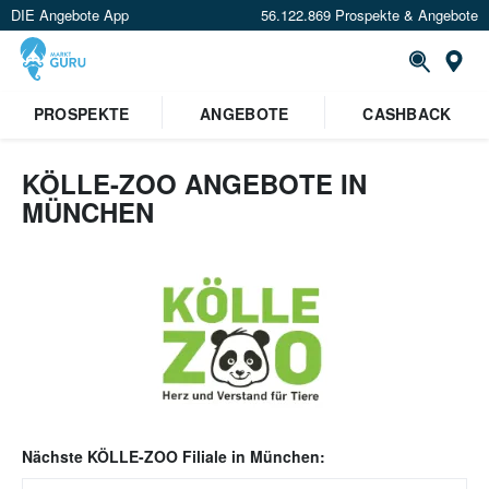
DIE Angebote App
56.122.869 Prospekte & Angebote
Or
PROSPEKTE
ANGEBOTE
CASHBACK
KÖLLE-ZOO ANGEBOTE IN
MÜNCHEN
Nächste
KÖLLE-ZOO
Filiale in
München
: