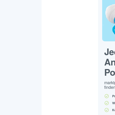
Je
An
Po
markt
finden
P
W
K