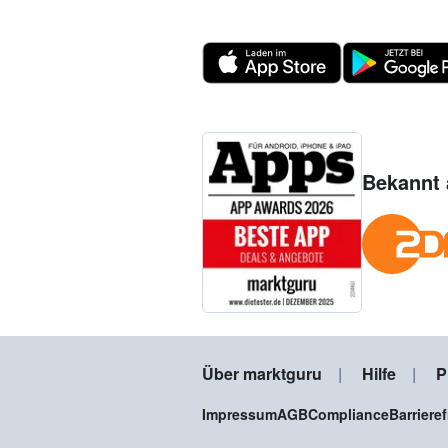
Bekannt 
Über marktguru
Hilfe
P
Impressum
AGB
Compliance
Barriere