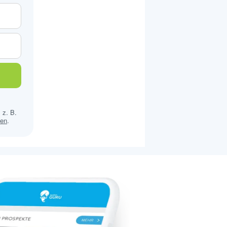
 z. B.
sen
.