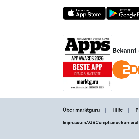
Bekannt 
Über marktguru
Hilfe
P
Impressum
AGB
Compliance
Barriere