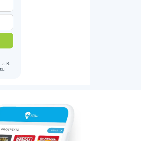
 z. B.
sen
.