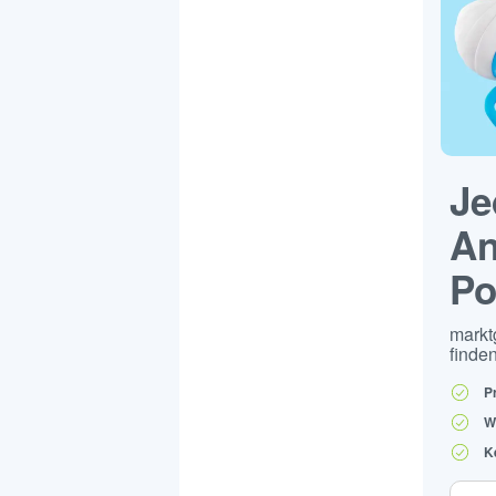
Je
An
Po
markt
finden
P
W
K