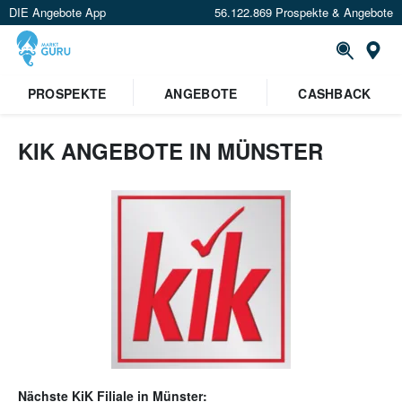
DIE Angebote App
56.122.869 Prospekte & Angebote
Or
PROSPEKTE
ANGEBOTE
CASHBACK
KIK ANGEBOTE IN MÜNSTER
Nächste
KiK
Filiale in
Münster
: