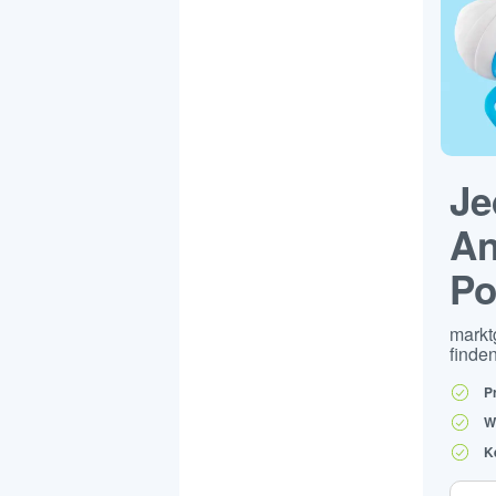
Je
An
Po
markt
finden
P
W
K