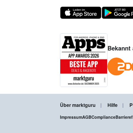
Bekannt 
Über marktguru
Hilfe
P
Impressum
AGB
Compliance
Barriere