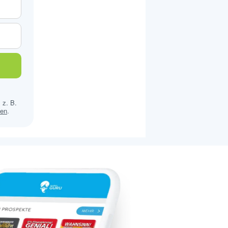
 z. B.
sen
.