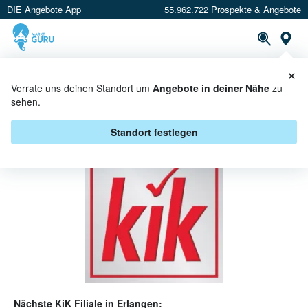
DIE Angebote App
55.962.722 Prospekte & Angebote
Or
×
PROSPEKTE
ANGEBOTE
CASHBACK
Verrate uns deinen Standort um
Angebote in deiner Nähe
zu
sehen.
KIK ANGEBOTE IN ERLANGEN
Standort festlegen
Nächste
KiK
Filiale in
Erlangen
: