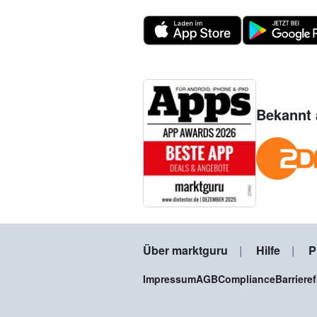
Bekannt 
Über marktguru
Hilfe
P
Impressum
AGB
Compliance
Barriere