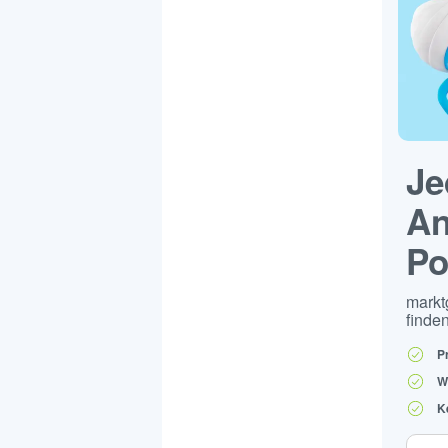
Je
An
Po
markt
finden
P
W
K