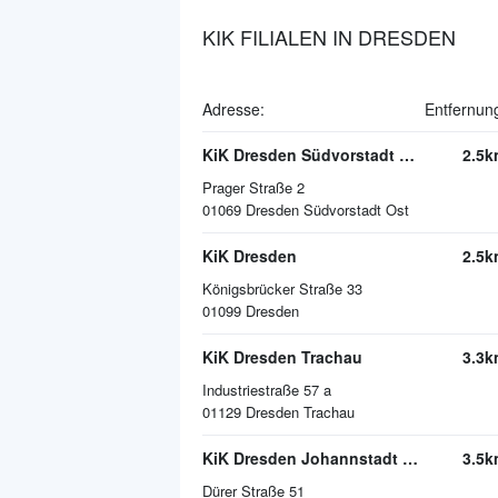
KIK FILIALEN IN DRESDEN
Adresse:
Entfernun
KiK Dresden Südvorstadt Ost
2.5k
Prager Straße 2
01069
Dresden Südvorstadt Ost
KiK Dresden
2.5k
Königsbrücker Straße 33
01099
Dresden
KiK Dresden Trachau
3.3k
Industriestraße 57 a
01129
Dresden Trachau
KiK Dresden Johannstadt Süd
3.5k
Dürer Straße 51