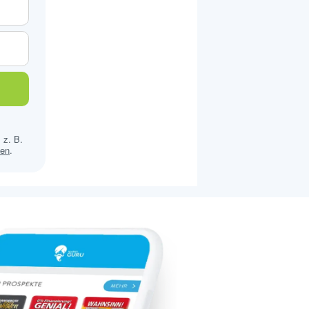
 z. B.
sen
.