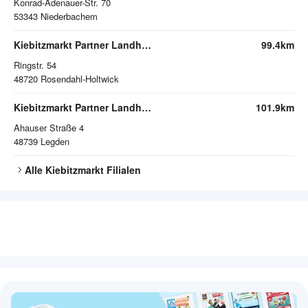
Konrad-Adenauer-Str. 70
53343
Niederbachem
Kiebitzmarkt Partner Landhandel Niehues
99.4km
Ringstr. 54
48720
Rosendahl-Holtwick
Kiebitzmarkt Partner Landhandel Niehues
101.9km
Ahauser Straße 4
48739
Legden
Alle
Kiebitzmarkt
Filialen