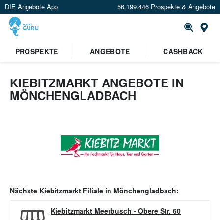
DIE Angebote App
56.199.446 Prospekte & Angebote
Or
PROSPEKTE
ANGEBOTE
CASHBACK
KIEBITZMARKT ANGEBOTE IN
MÖNCHENGLADBACH
Nächste
Kiebitzmarkt
Filiale in
Mönchengladbach
:
Kiebitzmarkt Meerbusch
-
Obere Str. 60