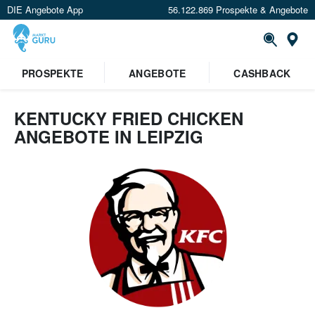
DIE Angebote App
56.122.869 Prospekte & Angebote
Or
PROSPEKTE
ANGEBOTE
CASHBACK
KENTUCKY FRIED CHICKEN
ANGEBOTE IN LEIPZIG