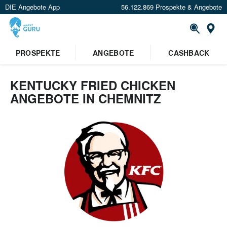
DIE Angebote App
56.122.869 Prospekte & Angebote
Or
PROSPEKTE
ANGEBOTE
CASHBACK
KENTUCKY FRIED CHICKEN
ANGEBOTE IN CHEMNITZ