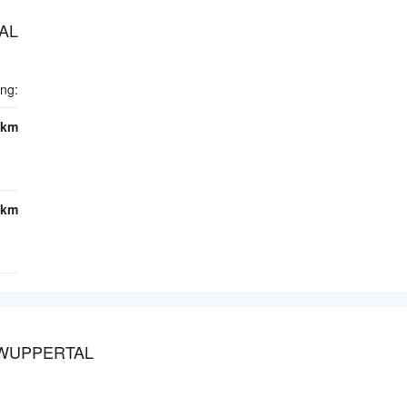
AL
ng:
3km
4km
 WUPPERTAL