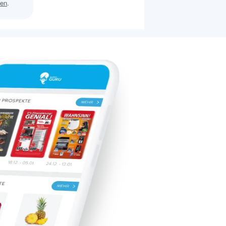
sen
.