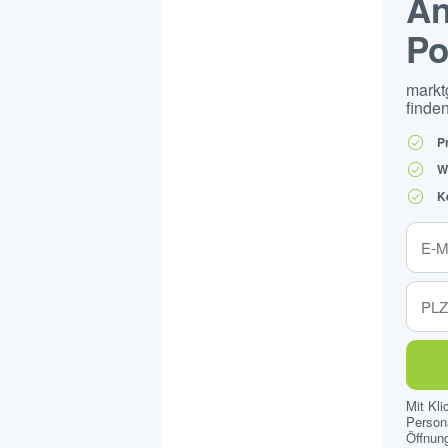
An
Po
markt
finden
P
W
K
Mit Kl
Persona
Öffnung