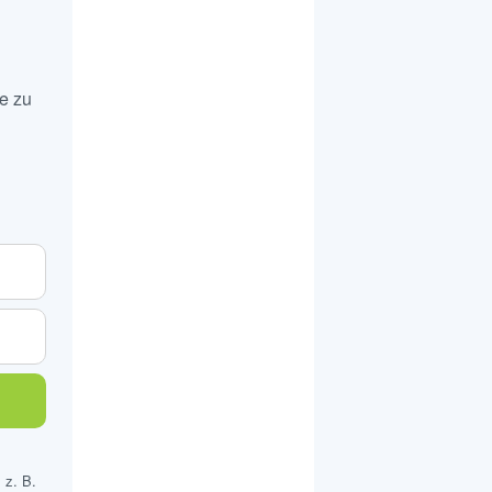
e zu
 z. B.