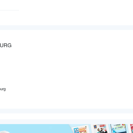
BURG
urg