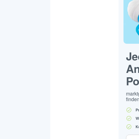
Je
An
Po
markt
finden
P
W
K