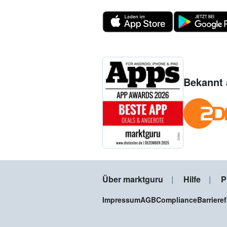
Bekannt 
Über marktguru
Hilfe
P
Impressum
AGB
Compliance
Barriere