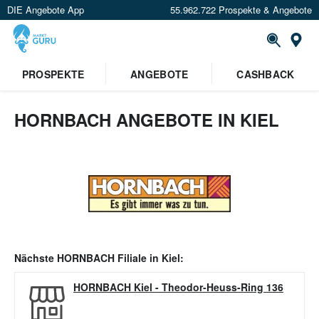
DIE Angebote App
55.962.722 Prospekte & Angebote
Or
PROSPEKTE
ANGEBOTE
CASHBACK
HORNBACH ANGEBOTE IN KIEL
Nächste
HORNBACH
Filiale in
Kiel
:
HORNBACH Kiel
-
Theodor-Heuss-Ring 136