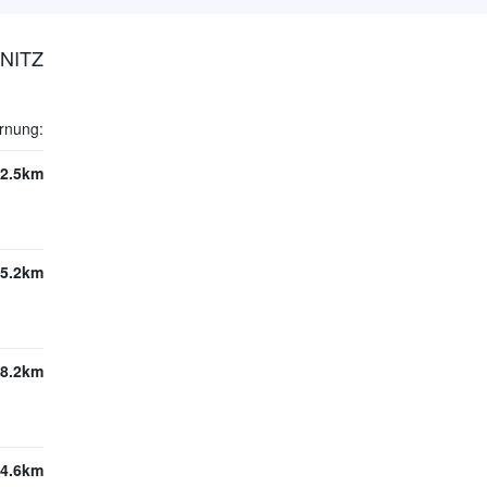
NITZ
rnung:
2.5km
5.2km
8.2km
4.6km