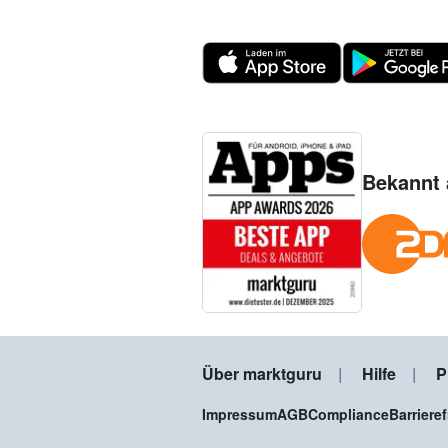
Bekannt 
Über marktguru
Hilfe
P
Impressum
AGB
Compliance
Barriere