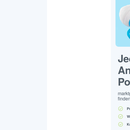
Je
An
Po
markt
finden
P
W
K