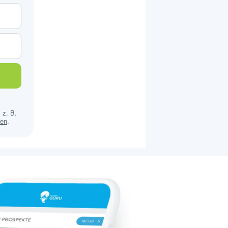
 z. B.
sen
.