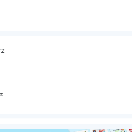
TZ
tz