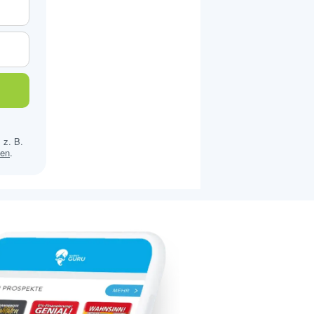
 z. B.
sen
.