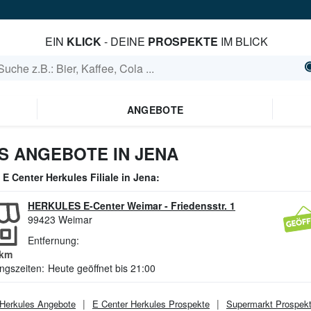
EIN
KLICK
- DEINE
PROSPEKTE
IM BLICK
ANGEBOTE
S ANGEBOTE IN JENA
e
E Center Herkules
Filiale in
Jena
:
HERKULES E-Center Weimar
-
Friedensstr. 1
99423
Weimar
Entfernung:
km
ngszeiten:
Heute geöffnet bis 21:00
 Herkules
Angebote
E Center Herkules
Prospekte
Supermarkt
Prospek