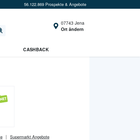
56.122.869 Prospekte & Angebote
07743 Jena
Ort ändern
CASHBACK
te
Supermarkt
Angebote