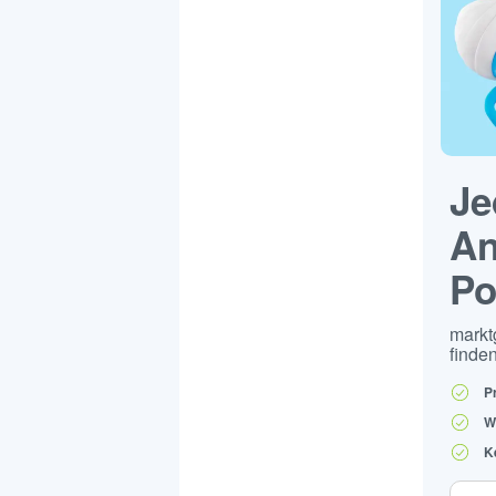
Je
An
Po
markt
finden
P
W
K