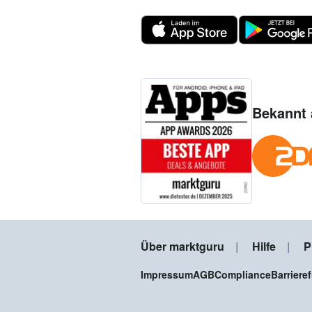
Bekannt 
Über marktguru
Hilfe
P
Impressum
AGB
Compliance
Barriere