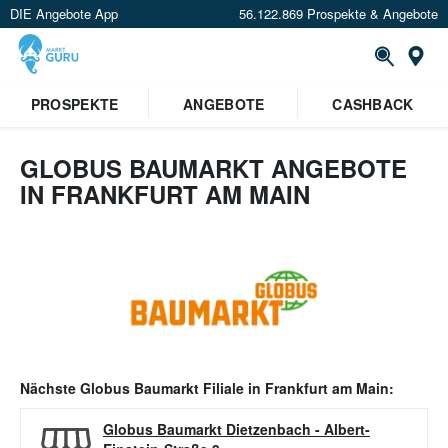
DIE Angebote App
56.122.869 Prospekte & Angebote
Or
PROSPEKTE
ANGEBOTE
CASHBACK
GLOBUS BAUMARKT ANGEBOTE
IN FRANKFURT AM MAIN
Nächste
Globus Baumarkt
Filiale in
Frankfurt am Main
:
Globus Baumarkt Dietzenbach
-
Albert-