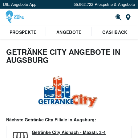
DIE Angebote App
55.962.722 Prospekte & Angebote
Or
PROSPEKTE
ANGEBOTE
CASHBACK
GETRÄNKE CITY ANGEBOTE IN
AUGSBURG
Nächste
Getränke City
Filiale in
Augsburg
:
Getränke City Aichach
-
Maxstr. 2-4