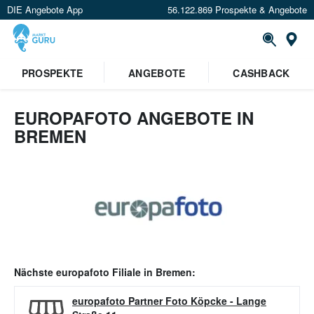
DIE Angebote App
56.122.869 Prospekte & Angebote
Or
PROSPEKTE
ANGEBOTE
CASHBACK
EUROPAFOTO ANGEBOTE IN
BREMEN
Nächste
europafoto
Filiale in
Bremen
:
europafoto Partner Foto Köpcke
-
Lange