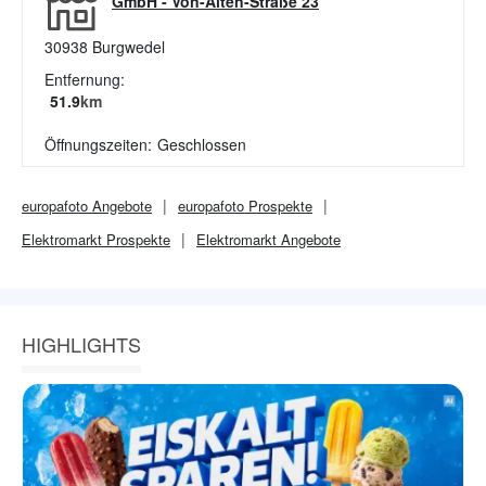
GmbH
-
Von-Alten-Straße 23
30938
Burgwedel
Entfernung:
51.9
km
Öffnungszeiten:
Geschlossen
europafoto
Angebote
europafoto
Prospekte
Elektromarkt
Prospekte
Elektromarkt
Angebote
HIGHLIGHTS