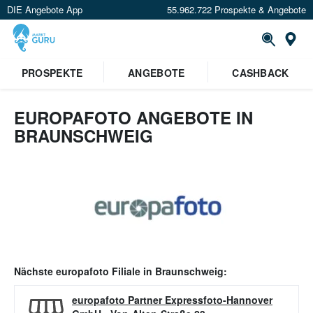
DIE Angebote App
55.962.722 Prospekte & Angebote
Or
PROSPEKTE
ANGEBOTE
CASHBACK
EUROPAFOTO ANGEBOTE IN
BRAUNSCHWEIG
Nächste
europafoto
Filiale in
Braunschweig
:
europafoto Partner Expressfoto-Hannover