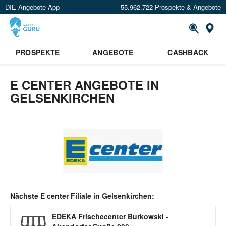
DIE Angebote App
55.962.722 Prospekte & Angebote
Or
PROSPEKTE
ANGEBOTE
CASHBACK
E CENTER ANGEBOTE IN
GELSENKIRCHEN
Nächste
E center
Filiale in
Gelsenkirchen
:
EDEKA Frischecenter Burkowski
-