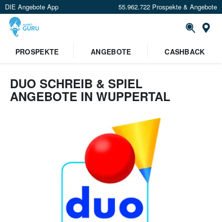
DIE Angebote App
55.962.722 Prospekte & Angebote
Or
PROSPEKTE
ANGEBOTE
CASHBACK
DUO SCHREIB & SPIEL
ANGEBOTE IN WUPPERTAL