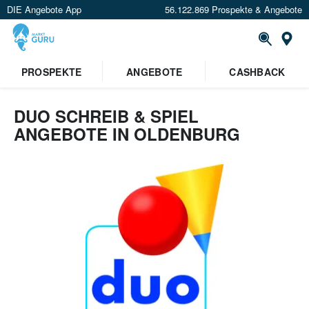
DIE Angebote App
56.122.869 Prospekte & Angebote
Or
PROSPEKTE
ANGEBOTE
CASHBACK
DUO SCHREIB & SPIEL
ANGEBOTE IN OLDENBURG