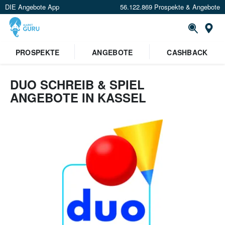
DIE Angebote App
56.122.869 Prospekte & Angebote
Or
PROSPEKTE
ANGEBOTE
CASHBACK
DUO SCHREIB & SPIEL
ANGEBOTE IN KASSEL