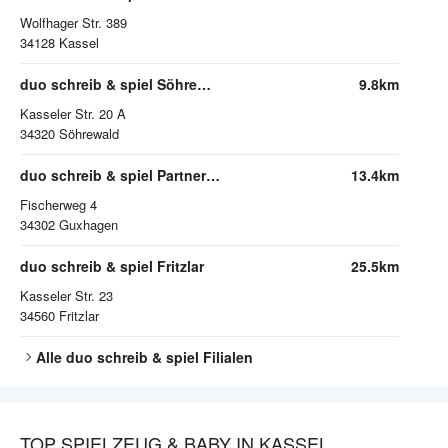
Wolfhager Str. 389
34128
Kassel
duo schreib & spiel Söhrewald
9.8km
Kasseler Str. 20 A
34320
Söhrewald
duo schreib & spiel Partner Christina Hamp Hamps-Spielzeug-Scheune
13.4km
Fischerweg 4
34302
Guxhagen
duo schreib & spiel Fritzlar
25.5km
Kasseler Str. 23
34560
Fritzlar
Alle
duo schreib & spiel
Filialen
TOP SPIELZEUG & BABY IN KASSEL