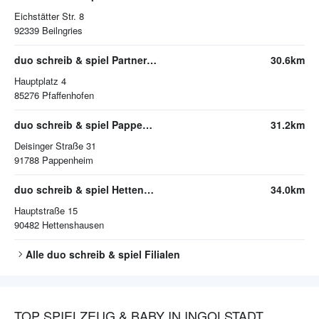
Eichstätter Str. 8
92339
Beilngries
duo schreib & spiel Partner Urban KG Spielwaren
30.6km
Hauptplatz 4
85276
Pfaffenhofen
duo schreib & spiel Pappenheim
31.2km
Deisinger Straße 31
91788
Pappenheim
duo schreib & spiel Hettenshausen
34.0km
Hauptstraße 15
90482
Hettenshausen
Alle
duo schreib & spiel
Filialen
TOP SPIELZEUG & BABY IN INGOLSTADT