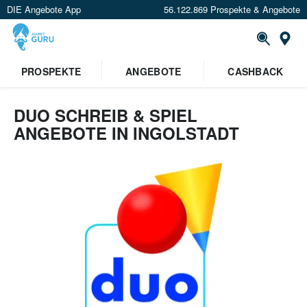
DIE Angebote App
56.122.869 Prospekte & Angebote
Or
PROSPEKTE
ANGEBOTE
CASHBACK
DUO SCHREIB & SPIEL
ANGEBOTE IN INGOLSTADT