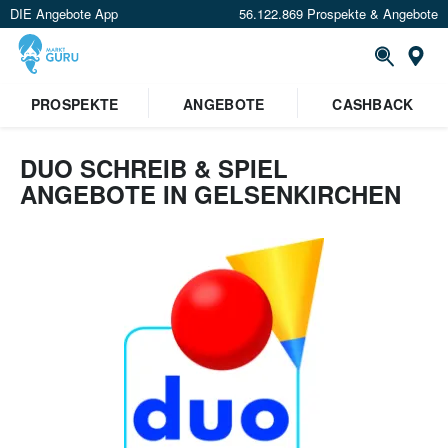
DIE Angebote App
56.122.869 Prospekte & Angebote
Or
PROSPEKTE
ANGEBOTE
CASHBACK
DUO SCHREIB & SPIEL
ANGEBOTE IN GELSENKIRCHEN