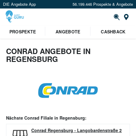
DIE Angebote App
56.199.446 Prospekte & Angebote
Or
PROSPEKTE
ANGEBOTE
CASHBACK
CONRAD ANGEBOTE IN
REGENSBURG
Nächste
Conrad
Filiale in
Regensburg
:
Conrad Regensburg
-
Langobardenstraße 2